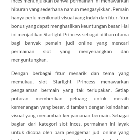
inces menunjukkan bahwa permainan ini menawarkan
hiburan yang sederhana namun mengasyikkan. Pemain
hanya perlu menikmati visual yang indah dan fitur-fitur
bonus yang dapat menghasilkan keuntungan besar. Hal
ini menjadikan Starlight Princess sebagai pilihan utama
bagi banyak pemain judi online yang mencari
permainan slot yang menyenangkan dan
menguntungkan.
Dengan berbagai fitur menarik dan tema yang
memukau, slot Starlight Princess menawarkan
pengalaman bermain yang tak terlupakan. Setiap
putaran memberikan peluang untuk meraih
kemenangan yang besar, ditambah dengan keindahan
visual yang menambah kenyamanan bermain. Sebagai
bagian dari kategori slot inces, permainan ini layak
untuk dicoba oleh para penggemar judi online yang