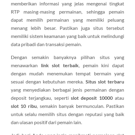
memberikan informasi yang jelas mengenai tingkat
RTP masing-masing permainan, sehingga pemain
dapat memilih permainan yang memiliki peluang
menang lebih besar. Pastikan juga situs tersebut
memiliki sistem keamanan yang baik untuk melindungi
data pribadi dan transaksi pemain.
Dengan semakin banyaknya pilihan situs yang
menawarkan
link slot terbaik
, pemain kini dapat
dengan mudah menemukan tempat bermain yang
sesuai dengan kebutuhan mereka.
Situs slot terbaru
yang menyediakan berbagai jenis permainan dengan
deposit terjangkau, seperti
slot deposit 10000
atau
slot 10 ribu
, semakin banyak bermunculan. Pastikan
untuk selalu memilih situs dengan reputasi yang baik
dan ulasan positif dari pemain lain.