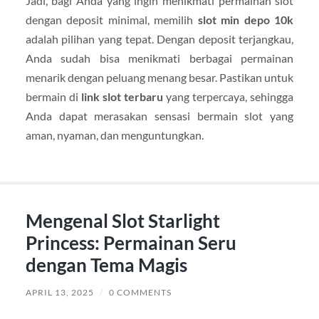
Jadi, bagi Anda yang ingin menikmati permainan slot
dengan deposit minimal, memilih
slot min depo 10k
adalah pilihan yang tepat. Dengan deposit terjangkau,
Anda sudah bisa menikmati berbagai permainan
menarik dengan peluang menang besar. Pastikan untuk
bermain di
link slot terbaru
yang terpercaya, sehingga
Anda dapat merasakan sensasi bermain slot yang
aman, nyaman, dan menguntungkan.
Mengenal Slot Starlight
Princess: Permainan Seru
dengan Tema Magis
APRIL 13, 2025
/
0 COMMENTS