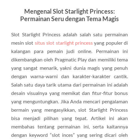
Mengenal Slot Starlight Princess:
Permainan Seru dengan Tema Magis
Slot Starlight Princess adalah salah satu permainan
mesin slot
situs slot starlight princess
yang populer di
kalangan para pemain judi online. Permainan ini
dikembangkan oleh Pragmatic Play dan memiliki tema
yang sangat menarik, yakni dunia magis yang penuh
dengan warna-warni dan karakter-karakter cantik.
Salah satu daya tarik utama dari permainan ini adalah
desain visualnya yang memikat dan fitur-fitur bonus
yang menguntungkan. Jika Anda mencari pengalaman
bermain yang mengasyikkan, slot Starlight Princess
bisa menjadi pilihan yang tepat. Artikel ini akan
membahas tentang permainan ini, serta kaitannya
dengan keyword “slot inces” yang sering dicari oleh