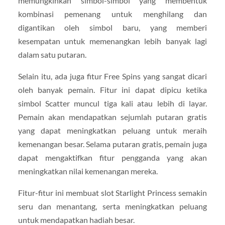
memungkinkan simbol-simbol yang membentuk
kombinasi pemenang untuk menghilang dan
digantikan oleh simbol baru, yang memberi
kesempatan untuk memenangkan lebih banyak lagi
dalam satu putaran.
Selain itu, ada juga fitur Free Spins yang sangat dicari
oleh banyak pemain. Fitur ini dapat dipicu ketika
simbol Scatter muncul tiga kali atau lebih di layar.
Pemain akan mendapatkan sejumlah putaran gratis
yang dapat meningkatkan peluang untuk meraih
kemenangan besar. Selama putaran gratis, pemain juga
dapat mengaktifkan fitur pengganda yang akan
meningkatkan nilai kemenangan mereka.
Fitur-fitur ini membuat slot Starlight Princess semakin
seru dan menantang, serta meningkatkan peluang
untuk mendapatkan hadiah besar.