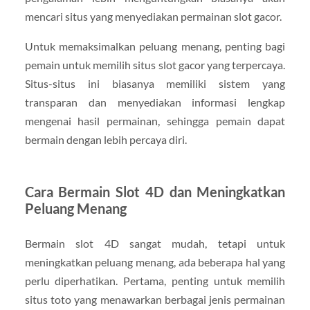
mencari situs yang menyediakan permainan slot gacor.
Untuk memaksimalkan peluang menang, penting bagi
pemain untuk memilih situs slot gacor yang terpercaya.
Situs-situs ini biasanya memiliki sistem yang
transparan dan menyediakan informasi lengkap
mengenai hasil permainan, sehingga pemain dapat
bermain dengan lebih percaya diri.
Cara Bermain Slot 4D dan Meningkatkan
Peluang Menang
Bermain slot 4D sangat mudah, tetapi untuk
meningkatkan peluang menang, ada beberapa hal yang
perlu diperhatikan. Pertama, penting untuk memilih
situs toto yang menawarkan berbagai jenis permainan