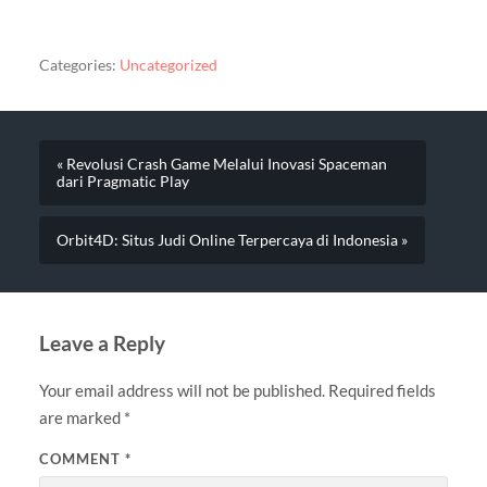
Categories:
Uncategorized
« Revolusi Crash Game Melalui Inovasi Spaceman
dari Pragmatic Play
Orbit4D: Situs Judi Online Terpercaya di Indonesia »
Leave a Reply
Your email address will not be published.
Required fields
are marked
*
COMMENT
*