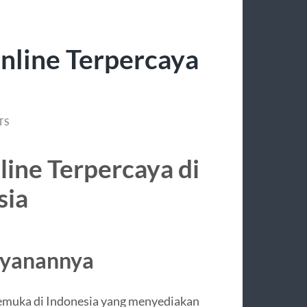
Online Terpercaya
TS
line Terpercaya di
sia
ayanannya
rkemuka di Indonesia yang menyediakan