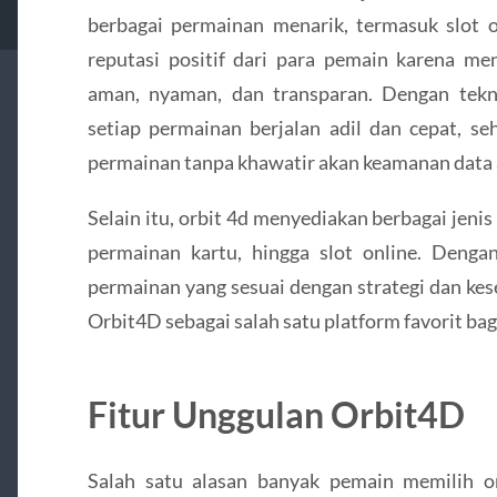
berbagai permainan menarik, termasuk slot o
reputasi positif dari para pemain karena 
aman, nyaman, dan transparan. Dengan tekn
setiap permainan berjalan adil dan cepat, s
permainan tanpa khawatir akan keamanan data 
Selain itu, orbit 4d menyediakan berbagai jeni
permainan kartu, hingga slot online. Dengan
permainan yang sesuai dengan strategi dan kes
Orbit4D sebagai salah satu platform favorit bagi
Fitur Unggulan Orbit4D
Salah satu alasan banyak pemain memilih orb