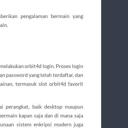
mberikan pengalaman bermain yang
ain.
melakukan orbit4d login. Proses login
n password yang telah terdaftar, dan
nan, termasuk slot orbit4d favorit
ai perangkat, baik desktop maupun
ermain kapan saja dan di mana saja
gunaan sistem enkripsi modern juga