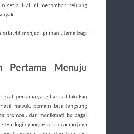
in setia. Hal ini menambah peluang
anyak.
a orbit4d menjadi pilihan utama bagi
ah Pertama Menuju
angkah pertama yang harus dilakukan
rhasil masuk, pemain bisa langsung
es promosi, dan menikmati berbagai
 Sistem login yang cepat dan aman juga
ntang keamanan akun atau transaksi