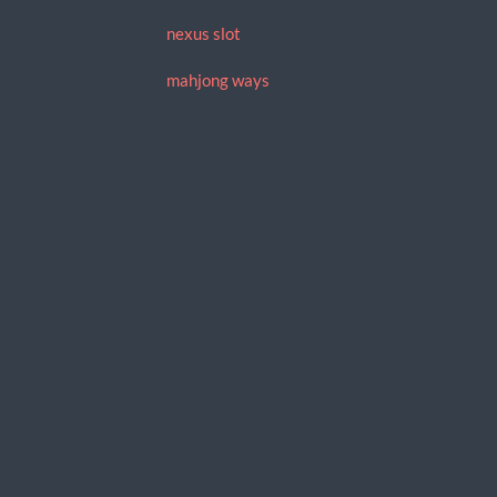
nexus slot
mahjong ways