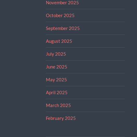
November 2025
October 2025
September 2025
August 2025
July 2025
June 2025
May 2025
April 2025
March 2025
February 2025