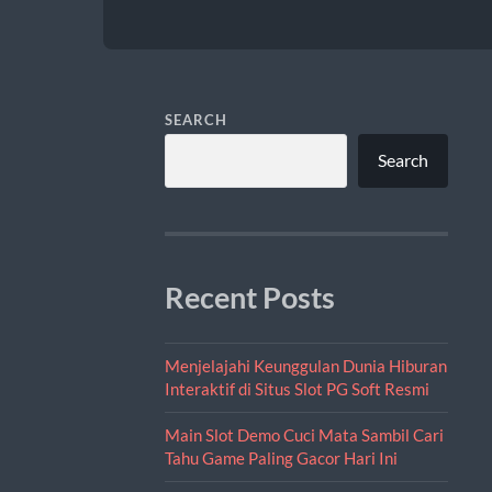
SEARCH
Search
Recent Posts
Menjelajahi Keunggulan Dunia Hiburan
Interaktif di Situs Slot PG Soft Resmi
Main Slot Demo Cuci Mata Sambil Cari
Tahu Game Paling Gacor Hari Ini