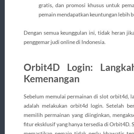
gratis, dan promosi khusus untuk pema
pemain mendapatkan keuntungan lebih b
Dengan semua keunggulan ini, tidak heran jik
penggemar judi online di Indonesia.
Orbit4D Login: Langk
Kemenangan
Sebelum memulai permainan di slot orbit4d, l
adalah melakukan orbit4d login. Setelah be
memilih permainan yang diinginkan, mengaks
fitur eksklusif yang hanya tersedia di Orbit4D.
memastikan pemain tidak perlu khawatir te