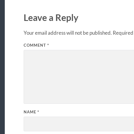
Leave a Reply
Your email address will not be published.
Required 
COMMENT
*
NAME
*