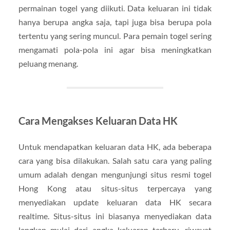
permainan togel yang diikuti. Data keluaran ini tidak
hanya berupa angka saja, tapi juga bisa berupa pola
tertentu yang sering muncul. Para pemain togel sering
mengamati pola-pola ini agar bisa meningkatkan
peluang menang.
Cara Mengakses Keluaran Data HK
Untuk mendapatkan keluaran data HK, ada beberapa
cara yang bisa dilakukan. Salah satu cara yang paling
umum adalah dengan mengunjungi situs resmi togel
Hong Kong atau situs-situs terpercaya yang
menyediakan update keluaran data HK secara
realtime. Situs-situs ini biasanya menyediakan data
lengkap mulai dari angka keluaran terbaru, riwayat