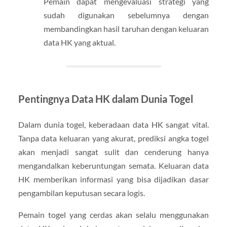
Pemain dapat mengevaluasi strategi yang
sudah digunakan sebelumnya dengan
membandingkan hasil taruhan dengan keluaran
data HK yang aktual.
Pentingnya Data HK dalam Dunia Togel
Dalam dunia togel, keberadaan data HK sangat vital.
Tanpa data keluaran yang akurat, prediksi angka togel
akan menjadi sangat sulit dan cenderung hanya
mengandalkan keberuntungan semata. Keluaran data
HK memberikan informasi yang bisa dijadikan dasar
pengambilan keputusan secara logis.
Pemain togel yang cerdas akan selalu menggunakan