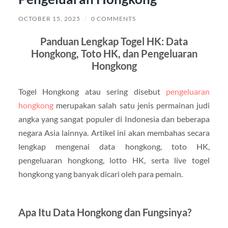
OCTOBER 15, 2025
/
0 COMMENTS
Panduan Lengkap Togel HK: Data
Hongkong, Toto HK, dan Pengeluaran
Hongkong
Togel Hongkong atau sering disebut
pengeluaran
hongkong
merupakan salah satu jenis permainan judi
angka yang sangat populer di Indonesia dan beberapa
negara Asia lainnya. Artikel ini akan membahas secara
lengkap mengenai data hongkong, toto HK,
pengeluaran hongkong, lotto HK, serta live togel
hongkong yang banyak dicari oleh para pemain.
Apa Itu Data Hongkong dan Fungsinya?