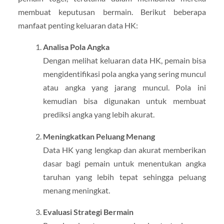
membuat keputusan bermain. Berikut beberapa
manfaat penting keluaran data HK:
Analisa Pola Angka
Dengan melihat keluaran data HK, pemain bisa
mengidentifikasi pola angka yang sering muncul
atau angka yang jarang muncul. Pola ini
kemudian bisa digunakan untuk membuat
prediksi angka yang lebih akurat.
Meningkatkan Peluang Menang
Data HK yang lengkap dan akurat memberikan
dasar bagi pemain untuk menentukan angka
taruhan yang lebih tepat sehingga peluang
menang meningkat.
Evaluasi Strategi Bermain