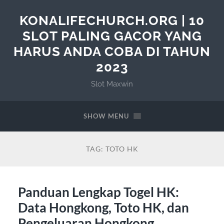
KONALIFECHURCH.ORG | 10
SLOT PALING GACOR YANG
HARUS ANDA COBA DI TAHUN
2023
Slot Maxwin
SHOW MENU
TAG:
TOTO HK
Panduan Lengkap Togel HK:
Data Hongkong, Toto HK, dan
Pengeluaran Hongkong