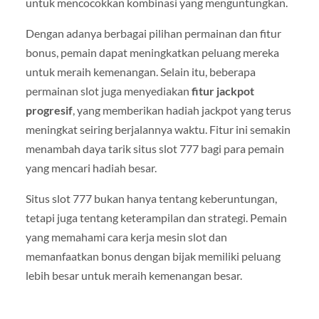
untuk mencocokkan kombinasi yang menguntungkan.
Dengan adanya berbagai pilihan permainan dan fitur
bonus, pemain dapat meningkatkan peluang mereka
untuk meraih kemenangan. Selain itu, beberapa
permainan slot juga menyediakan
fitur jackpot
progresif
, yang memberikan hadiah jackpot yang terus
meningkat seiring berjalannya waktu. Fitur ini semakin
menambah daya tarik situs slot 777 bagi para pemain
yang mencari hadiah besar.
Situs slot 777 bukan hanya tentang keberuntungan,
tetapi juga tentang keterampilan dan strategi. Pemain
yang memahami cara kerja mesin slot dan
memanfaatkan bonus dengan bijak memiliki peluang
lebih besar untuk meraih kemenangan besar.