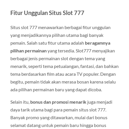
Fitur Unggulan Situs Slot 777
Situs slot 777 menawarkan berbagai fitur unggulan
yang menjadikannya pilihan utama bagi banyak
pemain. Salah satu fitur utama adalah
beragamnya
pilihan permainan
yang tersedia. Slot777 menyajikan
berbagai jenis permainan slot dengan tema yang
menarik, seperti tema petualangan, fantasi, dan bahkan
tema berdasarkan film atau acara TV populer. Dengan
begitu, pemain tidak akan merasa bosan karena selalu
ada pilihan permainan baru yang dapat dicoba.
Selain itu,
bonus dan promosi menarik
juga menjadi
daya tarik utama bagi para pemain situs slot 777.
Banyak promo yang ditawarkan, mulai dari bonus
selamat datang untuk pemain baru hingga bonus