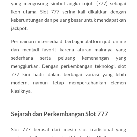
yang mengusung simbol angka tujuh (777) sebagai
ikon utama. Slot 777 sering kali dikaitkan dengan
keberuntungan dan peluang besar untuk mendapatkan
jackpot.
Permainan ini tersedia di berbagai platform judi online
dan menjadi favorit karena aturan mainnya yang
sederhana serta peluang kemenangan yang
menggiurkan. Dengan perkembangan teknologi, slot
777 kini hadir dalam berbagai variasi yang lebih
modern, namun tetap mempertahankan elemen
klasiknya.
Sejarah dan Perkembangan Slot 777
Slot 777 berasal dari mesin slot tradisional yang