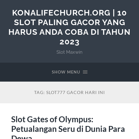
KONALIFECHURCH.ORG | 10
SLOT PALING GACOR YANG
HARUS ANDA COBA DI TAHUN
2023
Slot Maxwin
SHOW MENU
TAG:
SLOT777 GACOR HARI INI
Slot Gates of Olympus:
Petualangan Seru di Dunia Para
Dewa