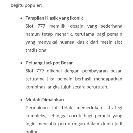
begitu populer:
Tampilan Klasik yang Ikonik
Slot 777 memiliki desain yang sederhana
namun tetap menarik, terutama bagi pemain
yang menyukai nuansa klasik dari mesin slot
tradisional.
Peluang Jackpot Besar
Slot 777 dikenal dengan pembayaran besar,
terutama jika pemain berhasil mendapatkan
kombinasi angka tujuh secara berurutan.
Mudah Dimainkan
Permainan ini tidak memerlukan strategi
kompleks, sehingga cocok bagi pemula yang
ingin mencoba peruntungan dalam dunia judi
online.