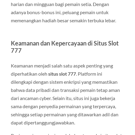
harian dan mingguan bagi pemain setia. Dengan
adanya bonus-bonus ini, peluang pemain untuk
memenangkan hadiah besar semakin terbuka lebar.
Keamanan dan Kepercayaan di Situs Slot
777
Keamanan menjadi salah satu aspek penting yang
diperhatikan oleh
situs slot 777
. Platform ini
dilengkapi dengan sistem enkripsi yang memastikan
bahwa data pribadi dan transaksi pemain tetap aman
dari ancaman cyber. Selain itu, situs ini juga bekerja
sama dengan penyedia permainan yang terpercaya,
sehingga setiap permainan yang ditawarkan adil dan
dapat dipertanggungjawabkan.