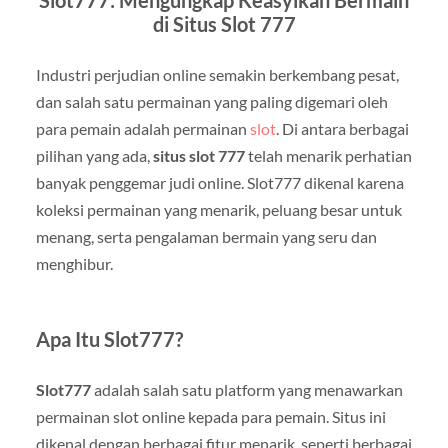
di Situs Slot 777
Industri perjudian online semakin berkembang pesat,
dan salah satu permainan yang paling digemari oleh
para pemain adalah permainan
slot
. Di antara berbagai
pilihan yang ada,
situs slot 777
telah menarik perhatian
banyak penggemar judi online. Slot777 dikenal karena
koleksi permainan yang menarik, peluang besar untuk
menang, serta pengalaman bermain yang seru dan
menghibur.
Apa Itu Slot777?
Slot777
adalah salah satu platform yang menawarkan
permainan slot online kepada para pemain. Situs ini
dikenal dengan berbagai fitur menarik, seperti berbagai