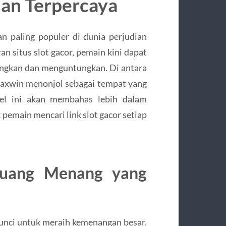
an Terpercaya
an paling populer di dunia perjudian
an situs slot gacor, pemain kini dapat
ngkan dan menguntungkan. Di antara
axwin menonjol sebagai tempat yang
kel ini akan membahas lebih dalam
pemain mencari link slot gacor setiap
luang Menang yang
 kunci untuk meraih kemenangan besar.