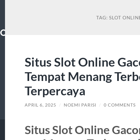
TAG:
SLOT ONLIN
.ORG
Situs Slot Online Ga
Tempat Menang Terb
Terpercaya
APRIL 6, 2025
/
NOEMI PARISI
/
0 COMMENTS
Situs Slot Online Gac