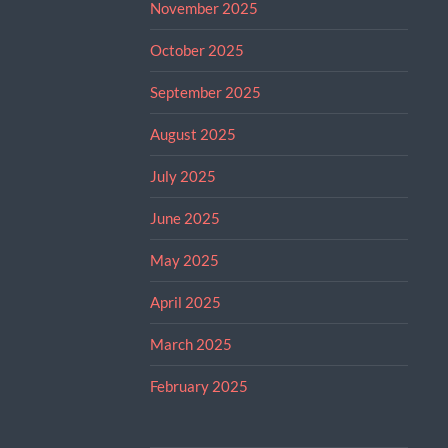
November 2025
October 2025
September 2025
August 2025
July 2025
June 2025
May 2025
April 2025
March 2025
February 2025