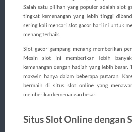
Salah satu pilihan yang populer adalah slot g
tingkat kemenangan yang lebih tinggi diband
sering kali mencari slot gacor hari ini untu
menang terbaik.
Slot gacor gampang menang memberikan pen
Mesin slot ini memberikan lebih banya
kemenangan dengan hadiah yang lebih besar. T
maxwin hanya dalam beberapa putaran. Kare
bermain di situs slot online yang menawar
memberikan kemenangan besar.
Situs Slot Online dengan 