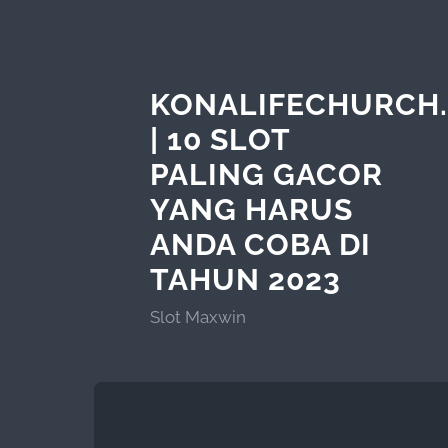
KONALIFECHURCH
| 10 SLOT
PALING GACOR
YANG HARUS
ANDA COBA DI
TAHUN 2023
Slot Maxwin