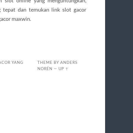
n slot online yang menguntungkan,
g tepat dan temukan link slot gacor
gacor maxwin.
GACOR YANG
THEME BY
ANDERS
NORÉN
—
UP ↑