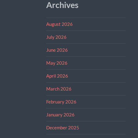
Archives
August 2026
July 2026
June 2026
May 2026
April 2026
March 2026
February 2026
January 2026
December 2025