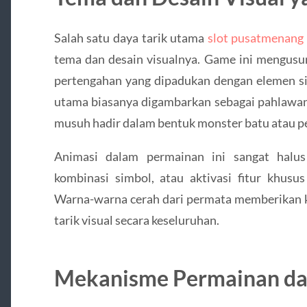
Salah satu daya tarik utama
slot pusatmenang
tema dan desain visualnya. Game ini mengusu
pertengahan yang dipadukan dengan elemen si
utama biasanya digambarkan sebagai pahlawan
musuh hadir dalam bentuk monster batu atau p
Animasi dalam permainan ini sangat halus
kombinasi simbol, atau aktivasi fitur khusus
Warna-warna cerah dari permata memberikan
tarik visual secara keseluruhan.
Mekanisme Permainan da