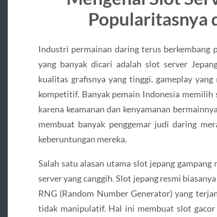
Popularitasnya 
Industri permainan daring terus berkembang p
yang banyak dicari adalah slot server Jepang
kualitas grafisnya yang tinggi, gameplay yan
kompetitif. Banyak pemain Indonesia memilih s
karena keamanan dan kenyamanan bermainnya. S
membuat banyak penggemar judi daring mera
keberuntungan mereka.
Salah satu alasan utama slot jepang gampang
server yang canggih. Slot jepang resmi biasanya 
RNG (Random Number Generator) yang terjamin
tidak manipulatif. Hal ini membuat slot gaco