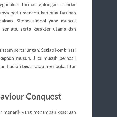
gunakan format gulungan standar
nya perlu menentukan nilai taruhan
ainan. Simbol-simbol yang muncul
, senjata, serta karakter utama dan
istem pertarungan. Setiap kombinasi
kepada musuh. Jika musuh berhasil
an hadiah besar atau membuka fitur
Saviour Conquest
tur menarik yang menambah keseruan