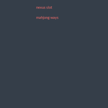
nexus slot
mahjong ways