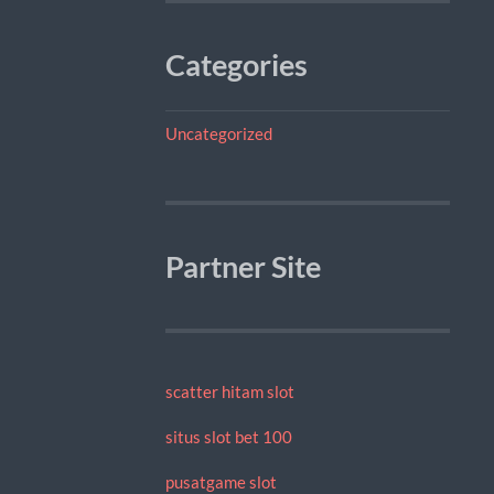
Categories
Uncategorized
Partner Site
scatter hitam slot
situs slot bet 100
pusatgame slot