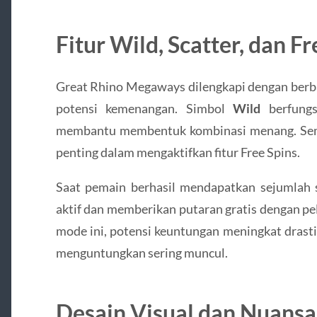
Fitur Wild, Scatter, dan Fr
Great Rhino Megaways dilengkapi dengan berba
potensi kemenangan. Simbol
Wild
berfungs
membantu membentuk kombinasi menang. Sem
penting dalam mengaktifkan fitur Free Spins.
Saat pemain berhasil mendapatkan sejumlah si
aktif dan memberikan putaran gratis dengan 
mode ini, potensi keuntungan meningkat drasti
menguntungkan sering muncul.
Desain Visual dan Nuansa