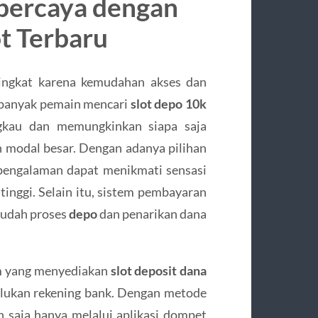
rpercaya dengan
ot Terbaru
ningkat karena kemudahan akses dan
ni banyak pemain mencari
slot depo 10k
gkau dan memungkinkan siapa saja
modal besar. Dengan adanya pilihan
engalaman dapat menikmati sensasi
 tinggi. Selain itu, sistem pembayaran
udah proses
depo
dan penarikan dana
rm yang menyediakan
slot deposit dana
rlukan rekening bank. Dengan metode
n saja hanya melalui aplikasi dompet