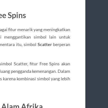
ee Spins
gai fitur menarik yang meningkatkan
i menggantikan simbol lain untuk
entara itu, simbol
Scatter
berperan
mbol Scatter, fitur Free Spins akan
peluang pengganda kemenangan. Dalam
s karena kombinasi simbol yang lebih
 Alam Afrika