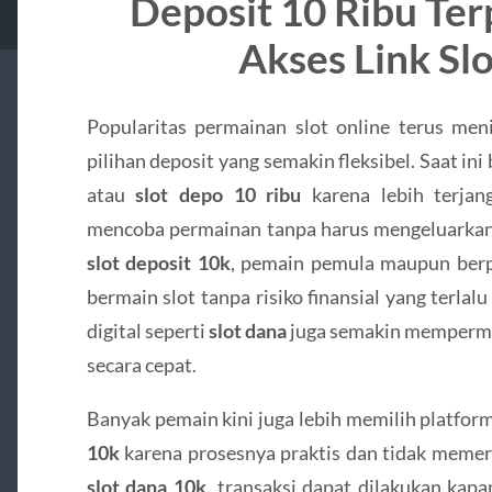
Deposit 10 Ribu Te
Akses Link Sl
Popularitas permainan slot online terus me
pilihan deposit yang semakin fleksibel. Saat i
atau
slot depo 10 ribu
karena lebih terjan
mencoba permainan tanpa harus mengeluarkan 
slot deposit 10k
, pemain pemula maupun berp
bermain slot tanpa risiko finansial yang terlalu
digital seperti
slot dana
juga semakin memperm
secara cepat.
Banyak pemain kini juga lebih memilih platfo
10k
karena prosesnya praktis dan tidak meme
slot dana 10k
, transaksi dapat dilakukan kapa