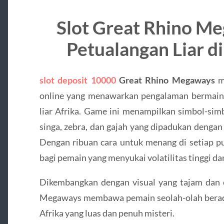
Slot Great Rhino Me
Petualangan Liar d
slot deposit 10000
Great Rhino Megaways
me
online yang menawarkan pengalaman bermain
liar Afrika. Game ini menampilkan simbol-sim
singa, zebra, dan gajah yang dipadukan deng
Dengan ribuan cara untuk menang di setiap pu
bagi pemain yang menyukai volatilitas tinggi d
Dikembangkan dengan visual yang tajam dan e
Megaways membawa pemain seolah-olah berad
Afrika yang luas dan penuh misteri.