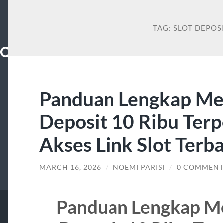
TAG:
SLOT DEPOS
.ORG
Panduan Lengkap Mem
Deposit 10 Ribu Ter
Akses Link Slot Terb
MARCH 16, 2026
/
NOEMI PARISI
/
0 COMMENT
Panduan Lengkap Mem