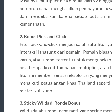
Misalnya, multiplier bisa dimulai dari x2 hing
beruntun dapat menghasilkan pembayaran besar
dan mendebarkan karena setiap putaran me
kemenangan.
2. Bonus Pick-and-Click
Fitur pick-and-click menjadi salah satu fitur 
interaksi langsung dari pemain. Pemain biasan
karun, atau simbol tertentu untuk mengungkap
bisa berupa kredit tambahan, multiplier, atau
fitur ini memberi sensasi eksplorasi yang men
mengikuti petualangan khas Thailand sepert
misteri kuil kuno.
3. Sticky Wilds di Ronde Bonus
Wild adalah simbol pengganti yang sering m