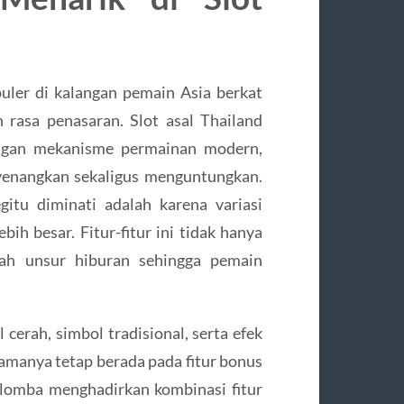
uler di kalangan pemain Asia berkat
 rasa penasaran. Slot asal Thailand
ngan mekanisme permainan modern,
enangkan sekaligus menguntungkan.
itu diminati adalah karena variasi
h besar. Fitur-fitur ini tidak hanya
ah unsur hiburan sehingga pemain
 cerah, simbol tradisional, serta efek
amanya tetap berada pada fitur bonus
rlomba menghadirkan kombinasi fitur