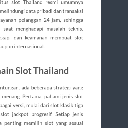
itus slot Thailand resmi umumnya
elindungi data pribadi dan transaksi
layanan pelanggan 24 jam, sehingga
 saat menghadapi masalah teknis.
engkap, dan keamanan membuat slot
aupun internasional.
ain Slot Thailand
ntungan, ada beberapa strategi yang
menang. Pertama, pahami jenis slot
gai versi, mulai dari slot klasik tiga
lot jackpot progresif. Setiap jenis
ga penting memilih slot yang sesuai