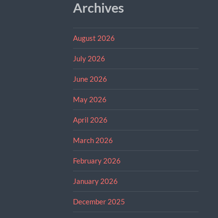
Archives
August 2026
July 2026
June 2026
May 2026
April 2026
March 2026
February 2026
January 2026
December 2025