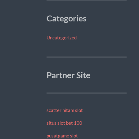
Categories
Uncategorized
Partner Site
scatter hitam slot
situs slot bet 100
pusatgame slot