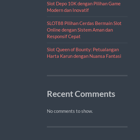
Slot Depo 10K dengan Pilihan Game
Modern dan Inovatif
SLOT88 Pilihan Cerdas Bermain Slot
Online dengan Sistem Aman dan
Responsif Cepat
Slot Queen of Bounty: Petualangan
Harta Karun dengan Nuansa Fantasi
Recent Comments
No comments to show.