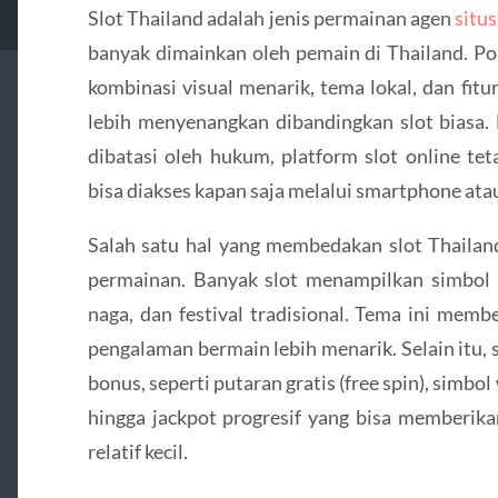
Slot Thailand adalah jenis permainan agen
situs
banyak dimainkan oleh pemain di Thailand. Po
kombinasi visual menarik, tema lokal, dan fit
lebih menyenangkan dibandingkan slot biasa. 
dibatasi oleh hukum, platform slot online tet
bisa diakses kapan saja melalui smartphone ata
Salah satu hal yang membedakan slot Thailand
permainan. Banyak slot menampilkan simbol bu
naga, dan festival tradisional. Tema ini me
pengalaman bermain lebih menarik. Selain itu, s
bonus, seperti putaran gratis (free spin), simbol
hingga jackpot progresif yang bisa memberik
relatif kecil.