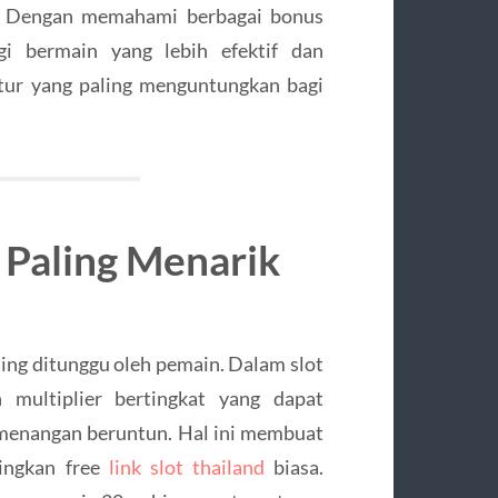
a. Dengan memahami berbagai bonus
gi bermain yang lebih efektif dan
tur yang paling menguntungkan bagi
g Paling Menarik
ling ditunggu oleh pemain. Dalam slot
n multiplier bertingkat yang dapat
menangan beruntun. Hal ini membuat
dingkan free
link slot thailand
biasa.