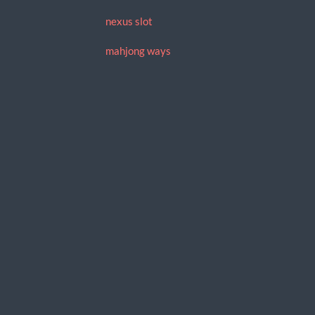
nexus slot
mahjong ways