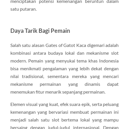
menciptakan potensi kemenangan beruntun dalam
satu putaran.
Daya Tarik Bagi Pemain
Salah satu alasan Gates of Gatot Kaca digemari adalah
kombinasi antara budaya lokal dan mekanisme slot
modern. Pemain yang menyukai tema khas Indonesia
bisa menikmati pengalaman yang lebih dekat dengan
nilai tradisional, sementara mereka yang mencari
mekanisme permainan yang dinamis dapat
menemukan fitur menarik sepanjang permainan.
Elemen visual yang kuat, efek suara epik, serta peluang
kemenangan yang bervariasi membuat permainan ini
menjadi salah satu slot bertema lokal yang mampu
bersaing dengan judul-judul internasional. Dengan