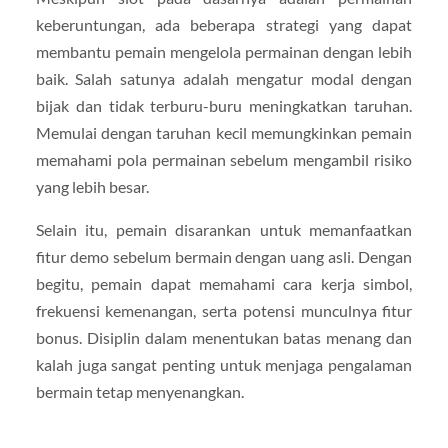
keberuntungan, ada beberapa strategi yang dapat
membantu pemain mengelola permainan dengan lebih
baik. Salah satunya adalah mengatur modal dengan
bijak dan tidak terburu-buru meningkatkan taruhan.
Memulai dengan taruhan kecil memungkinkan pemain
memahami pola permainan sebelum mengambil risiko
yang lebih besar.
Selain itu, pemain disarankan untuk memanfaatkan
fitur demo sebelum bermain dengan uang asli. Dengan
begitu, pemain dapat memahami cara kerja simbol,
frekuensi kemenangan, serta potensi munculnya fitur
bonus. Disiplin dalam menentukan batas menang dan
kalah juga sangat penting untuk menjaga pengalaman
bermain tetap menyenangkan.