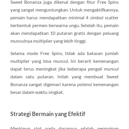
Sweet Bonanza juga dikenal dengan fitur Free Spins
yang sangat menguntungkan. Untuk mengaktifkannya,
pemain harus mendapatkan minimal 4 simbol scatter
berbentuk permen berwarna ungu. Setelah itu, pemain
akan mendapatkan 10 putaran gratis dengan peluang
munculnya multiplier yang lebih tinggi.
Selama mode Free Spins, tidak ada batasan jumlah
multiplier yang bisa muncul. Ini berarti kemenangan
dapat terus meningkat jika beberapa pengali muncul
dalam satu putaran. Inilah yang membuat Sweet
Bonanza sangat digemari karena potensi kemenangan
besar dalam waktu singkat.
Strategi Bermain yang Efektif
Meskipun slot pada dasarnya adalah permainan