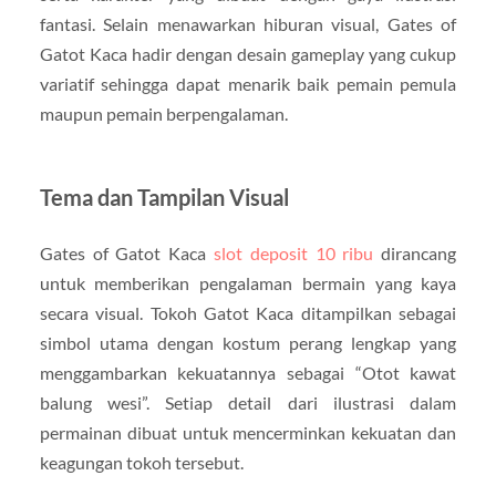
fantasi. Selain menawarkan hiburan visual, Gates of
Gatot Kaca hadir dengan desain gameplay yang cukup
variatif sehingga dapat menarik baik pemain pemula
maupun pemain berpengalaman.
Tema dan Tampilan Visual
Gates of Gatot Kaca
slot deposit 10 ribu
dirancang
untuk memberikan pengalaman bermain yang kaya
secara visual. Tokoh Gatot Kaca ditampilkan sebagai
simbol utama dengan kostum perang lengkap yang
menggambarkan kekuatannya sebagai “Otot kawat
balung wesi”. Setiap detail dari ilustrasi dalam
permainan dibuat untuk mencerminkan kekuatan dan
keagungan tokoh tersebut.