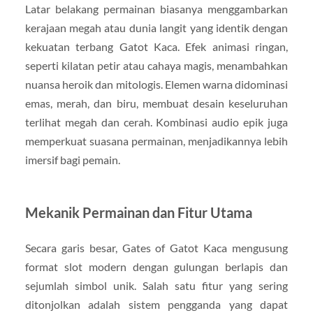
Latar belakang permainan biasanya menggambarkan
kerajaan megah atau dunia langit yang identik dengan
kekuatan terbang Gatot Kaca. Efek animasi ringan,
seperti kilatan petir atau cahaya magis, menambahkan
nuansa heroik dan mitologis. Elemen warna didominasi
emas, merah, dan biru, membuat desain keseluruhan
terlihat megah dan cerah. Kombinasi audio epik juga
memperkuat suasana permainan, menjadikannya lebih
imersif bagi pemain.
Mekanik Permainan dan Fitur Utama
Secara garis besar, Gates of Gatot Kaca mengusung
format slot modern dengan gulungan berlapis dan
sejumlah simbol unik. Salah satu fitur yang sering
ditonjolkan adalah sistem pengganda yang dapat