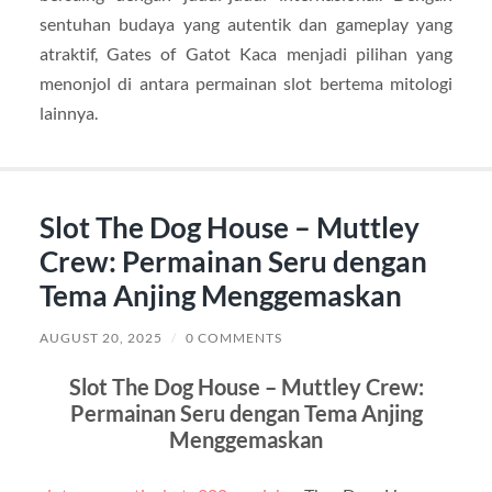
sentuhan budaya yang autentik dan gameplay yang
atraktif, Gates of Gatot Kaca menjadi pilihan yang
menonjol di antara permainan slot bertema mitologi
lainnya.
Slot The Dog House – Muttley
Crew: Permainan Seru dengan
Tema Anjing Menggemaskan
AUGUST 20, 2025
/
0 COMMENTS
Slot The Dog House – Muttley Crew:
Permainan Seru dengan Tema Anjing
Menggemaskan