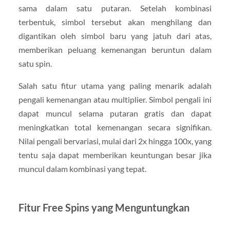
sama dalam satu putaran. Setelah kombinasi
terbentuk, simbol tersebut akan menghilang dan
digantikan oleh simbol baru yang jatuh dari atas,
memberikan peluang kemenangan beruntun dalam
satu spin.
Salah satu fitur utama yang paling menarik adalah
pengali kemenangan atau multiplier. Simbol pengali ini
dapat muncul selama putaran gratis dan dapat
meningkatkan total kemenangan secara signifikan.
Nilai pengali bervariasi, mulai dari 2x hingga 100x, yang
tentu saja dapat memberikan keuntungan besar jika
muncul dalam kombinasi yang tepat.
Fitur Free Spins yang Menguntungkan