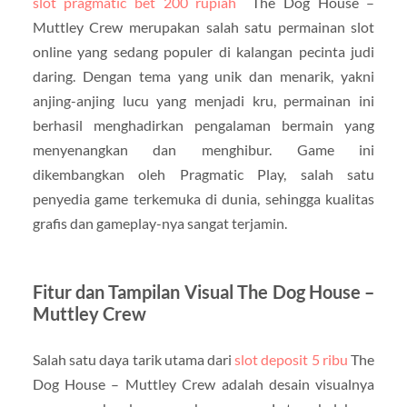
slot pragmatic bet 200 rupiah
The Dog House –
Muttley Crew merupakan salah satu permainan slot
online yang sedang populer di kalangan pecinta judi
daring. Dengan tema yang unik dan menarik, yakni
anjing-anjing lucu yang menjadi kru, permainan ini
berhasil menghadirkan pengalaman bermain yang
menyenangkan dan menghibur. Game ini
dikembangkan oleh Pragmatic Play, salah satu
penyedia game terkemuka di dunia, sehingga kualitas
grafis dan gameplay-nya sangat terjamin.
Fitur dan Tampilan Visual The Dog House –
Muttley Crew
Salah satu daya tarik utama dari
slot deposit 5 ribu
The
Dog House – Muttley Crew adalah desain visualnya