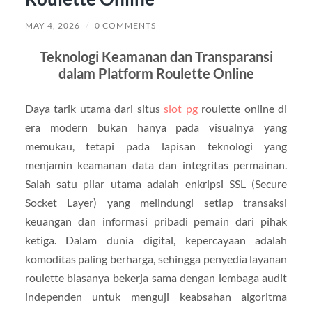
MAY 4, 2026
/
0 COMMENTS
Teknologi Keamanan dan Transparansi
dalam Platform Roulette Online
Daya tarik utama dari situs
slot pg
roulette online di
era modern bukan hanya pada visualnya yang
memukau, tetapi pada lapisan teknologi yang
menjamin keamanan data dan integritas permainan.
Salah satu pilar utama adalah enkripsi SSL (Secure
Socket Layer) yang melindungi setiap transaksi
keuangan dan informasi pribadi pemain dari pihak
ketiga. Dalam dunia digital, kepercayaan adalah
komoditas paling berharga, sehingga penyedia layanan
roulette biasanya bekerja sama dengan lembaga audit
independen untuk menguji keabsahan algoritma