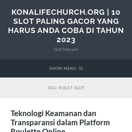
KONALIFECHURCH.ORG | 10
SLOT PALING GACOR YANG
HARUS ANDA COBA DI TAHUN
2023
Slot Maxwin
SHOW MENU
TAG:
ROLET SLOT
Teknologi Keamanan dan
Transparansi dalam Platform
Roulette Online