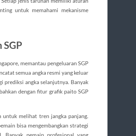
 Setiap jenis taruhan memiliki aturan
enting untuk memahami mekanisme
n SGP
ingapore, memantau pengeluaran SGP
encatat semua angka resmi yang keluar
gi prediksi angka selanjutnya. Banyak
 bahkan dengan fitur grafik paito SGP
n untuk melihat tren jangka panjang.
pemain bisa mengembangkan strategi
l. Banyak pemain profesional yang