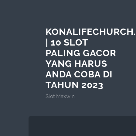
KONALIFECHURCH
| 10 SLOT
PALING GACOR
YANG HARUS
ANDA COBA DI
TAHUN 2023
Slot Maxwin