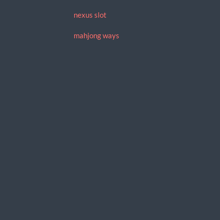
nexus slot
mahjong ways