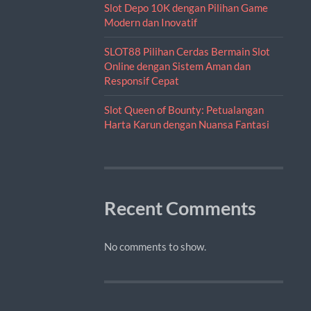
Slot Depo 10K dengan Pilihan Game
Modern dan Inovatif
SLOT88 Pilihan Cerdas Bermain Slot
Online dengan Sistem Aman dan
Responsif Cepat
Slot Queen of Bounty: Petualangan
Harta Karun dengan Nuansa Fantasi
Recent Comments
No comments to show.