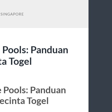
L SINGAPORE
e Pools: Panduan
a Togel
e Pools: Panduan
ecinta Togel