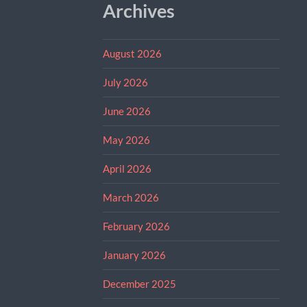
Archives
August 2026
July 2026
June 2026
May 2026
April 2026
March 2026
February 2026
January 2026
December 2025