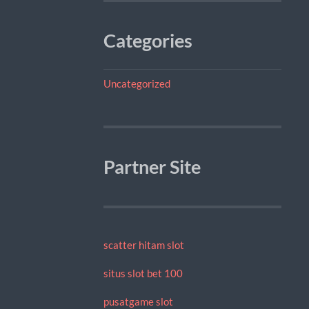
Categories
Uncategorized
Partner Site
scatter hitam slot
situs slot bet 100
pusatgame slot