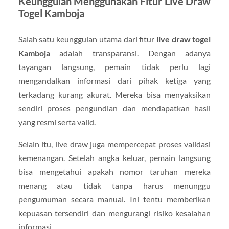
Keunggulan Menggunakan Fitur Live Draw
Togel Kamboja
Salah satu keunggulan utama dari fitur
live draw togel
Kamboja
adalah transparansi. Dengan adanya
tayangan langsung, pemain tidak perlu lagi
mengandalkan informasi dari pihak ketiga yang
terkadang kurang akurat. Mereka bisa menyaksikan
sendiri proses pengundian dan mendapatkan hasil
yang resmi serta valid.
Selain itu, live draw juga mempercepat proses validasi
kemenangan. Setelah angka keluar, pemain langsung
bisa mengetahui apakah nomor taruhan mereka
menang atau tidak tanpa harus menunggu
pengumuman secara manual. Ini tentu memberikan
kepuasan tersendiri dan mengurangi risiko kesalahan
informasi.