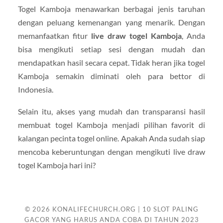
Togel Kamboja menawarkan berbagai jenis taruhan
dengan peluang kemenangan yang menarik. Dengan
memanfaatkan fitur
live draw togel Kamboja
, Anda
bisa mengikuti setiap sesi dengan mudah dan
mendapatkan hasil secara cepat. Tidak heran jika togel
Kamboja semakin diminati oleh para bettor di
Indonesia.
Selain itu, akses yang mudah dan transparansi hasil
membuat togel Kamboja menjadi pilihan favorit di
kalangan pecinta togel online. Apakah Anda sudah siap
mencoba keberuntungan dengan mengikuti live draw
togel Kamboja hari ini?
© 2026
KONALIFECHURCH.ORG | 10 SLOT PALING
GACOR YANG HARUS ANDA COBA DI TAHUN 2023