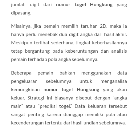
jumlah digit dari
nomor togel Hongkong
yang
dipasang.
Misalnya, jika pemain memilih taruhan 2D, maka ia
hanya perlu menebak dua digit angka dari hasil akhir.
Meskipun terlihat sederhana, tingkat keberhasilannya
tetap bergantung pada keberuntungan dan analisis
pemain terhadap pola angka sebelumnya.
Beberapa pemain bahkan menggunakan data
pengeluaran sebelumnya untuk menganalisa
kemungkinan
nomor togel Hongkong
yang akan
keluar. Strategi ini biasanya disebut dengan “angka
main” atau “prediksi togel.” Data keluaran tersebut
sangat penting karena dianggap memiliki pola atau
kecenderungan tertentu dari hasil undian sebelumnya.