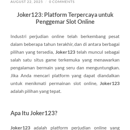
AUGUST 22, 2025
/
0 COMMENTS
Joker123: Platform Terpercaya untuk
Penggemar Slot Online
Industri perjudian online telah berkembang pesat
dalam beberapa tahun terakhir, dan di antara berbagai
pilihan yang tersedia,
Joker123
telah muncul sebagai
salah satu situs game terkemuka yang menawarkan
pengalaman bermain yang seru dan menguntungkan.
Jika Anda mencari platform yang dapat diandalkan
untuk menikmati permainan slot online,
Joker123
adalah pilihan yang tepat.
Apa Itu Joker123?
Joker123
adalah platform perjudian online yang