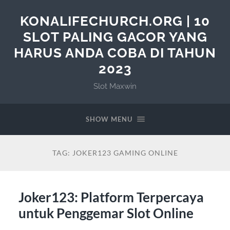
KONALIFECHURCH.ORG | 10
SLOT PALING GACOR YANG
HARUS ANDA COBA DI TAHUN
2023
Slot Maxwin
SHOW MENU
TAG:
JOKER123 GAMING ONLINE
Joker123: Platform Terpercaya
untuk Penggemar Slot Online