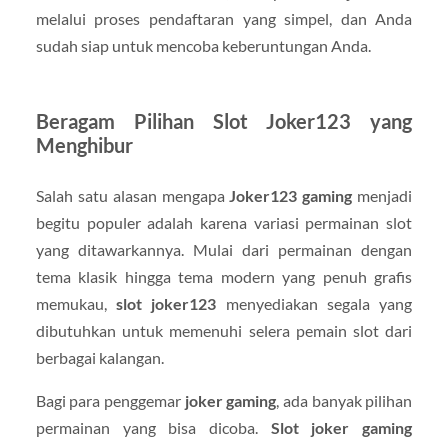
melalui proses pendaftaran yang simpel, dan Anda
sudah siap untuk mencoba keberuntungan Anda.
Beragam Pilihan Slot Joker123 yang
Menghibur
Salah satu alasan mengapa
Joker123 gaming
menjadi
begitu populer adalah karena variasi permainan slot
yang ditawarkannya. Mulai dari permainan dengan
tema klasik hingga tema modern yang penuh grafis
memukau,
slot joker123
menyediakan segala yang
dibutuhkan untuk memenuhi selera pemain slot dari
berbagai kalangan.
Bagi para penggemar
joker gaming
, ada banyak pilihan
permainan yang bisa dicoba.
Slot joker gaming