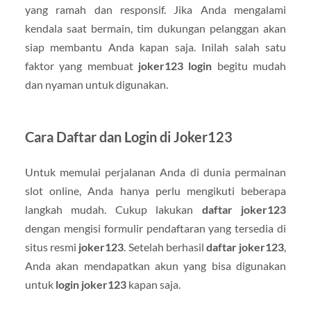
yang ramah dan responsif. Jika Anda mengalami
kendala saat bermain, tim dukungan pelanggan akan
siap membantu Anda kapan saja. Inilah salah satu
faktor yang membuat
joker123 login
begitu mudah
dan nyaman untuk digunakan.
Cara Daftar dan Login di Joker123
Untuk memulai perjalanan Anda di dunia permainan
slot online, Anda hanya perlu mengikuti beberapa
langkah mudah. Cukup lakukan
daftar joker123
dengan mengisi formulir pendaftaran yang tersedia di
situs resmi
joker123
. Setelah berhasil
daftar joker123
,
Anda akan mendapatkan akun yang bisa digunakan
untuk
login joker123
kapan saja.