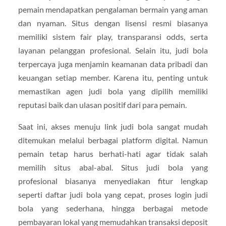
pemain mendapatkan pengalaman bermain yang aman
dan nyaman. Situs dengan lisensi resmi biasanya
memiliki sistem fair play, transparansi odds, serta
layanan pelanggan profesional. Selain itu, judi bola
terpercaya juga menjamin keamanan data pribadi dan
keuangan setiap member. Karena itu, penting untuk
memastikan agen judi bola yang dipilih memiliki
reputasi baik dan ulasan positif dari para pemain.
Saat ini, akses menuju link judi bola sangat mudah
ditemukan melalui berbagai platform digital. Namun
pemain tetap harus berhati-hati agar tidak salah
memilih situs abal-abal. Situs judi bola yang
profesional biasanya menyediakan fitur lengkap
seperti daftar judi bola yang cepat, proses login judi
bola yang sederhana, hingga berbagai metode
pembayaran lokal yang memudahkan transaksi deposit