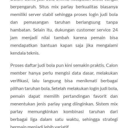
berpengaruh. Situs mix parlay berkualitas biasanya
memiliki server stabil sehingga proses login judi bola
dan pemasangan taruhan berlangsung tanpa
hambatan. Selain itu, dukungan customer service 24
jam menjadi nilai tambah karena pemain bisa
mendapatkan bantuan kapan saja jika mengalami
kendala teknis.
Proses daftar judi bola pun kini semakin praktis. Calon
member hanya perlu mengisi data dasar, melakukan
verifikasi, lalu langsung bisa menikmati berbagai
pilihan taruhan bola. Setelah melakukan login judi bola,
pemain dapat memilih pertandingan favorit dan
menentukan jenis parlay yang diinginkan. Sistem mix
parlay memungkinkan kombinasi taruhan dari
berbagai liga dalam satu waktu, sehingga strategi
bermain menjadi lebih variatif.