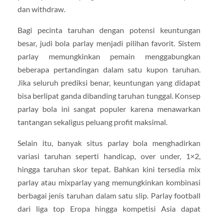
dan withdraw.
Bagi pecinta taruhan dengan potensi keuntungan
besar, judi bola parlay menjadi pilihan favorit. Sistem
parlay memungkinkan pemain menggabungkan
beberapa pertandingan dalam satu kupon taruhan.
Jika seluruh prediksi benar, keuntungan yang didapat
bisa berlipat ganda dibanding taruhan tunggal. Konsep
parlay bola ini sangat populer karena menawarkan
tantangan sekaligus peluang profit maksimal.
Selain itu, banyak situs parlay bola menghadirkan
variasi taruhan seperti handicap, over under, 1×2,
hingga taruhan skor tepat. Bahkan kini tersedia mix
parlay atau mixparlay yang memungkinkan kombinasi
berbagai jenis taruhan dalam satu slip. Parlay football
dari liga top Eropa hingga kompetisi Asia dapat