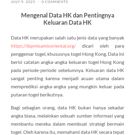
JULY 9, 2025
/
0 COMMENTS
Mengenal Data HK dan Pentingnya
Keluaran Data HK
Data HK merupakan salah satu jenis data yang banyak
https://ibpmisamisoriental.org/
dicari oleh para
penggemar togel, khususnya togel Hong Kong. Data ini
berisi catatan angka-angka keluaran togel Hong Kong
pada periode-periode sebelumnya. Keluaran data HK
sangat penting karena menjadi acuan utama dalam
memprediksi angka-angka yang mungkin keluar pada
putaran togel berikutnya.
Bagi sebagian orang, data HK bukan hanya sekadar
angka biasa, melainkan sebuah sumber informasi yang
membantu mereka dalam membuat strategi bermain
togel. Oleh karena itu, memahami data HK secara tepat