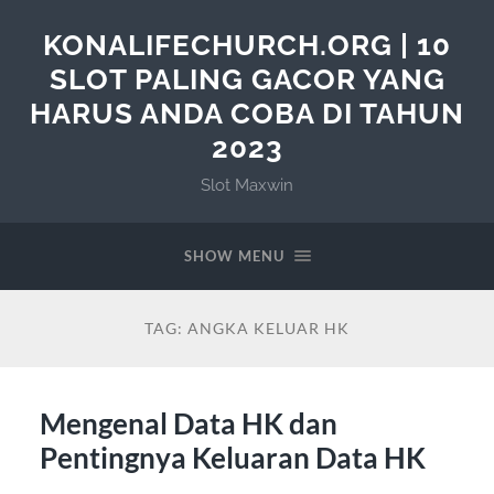
KONALIFECHURCH.ORG | 10
SLOT PALING GACOR YANG
HARUS ANDA COBA DI TAHUN
2023
Slot Maxwin
SHOW MENU
TAG:
ANGKA KELUAR HK
Mengenal Data HK dan
Pentingnya Keluaran Data HK