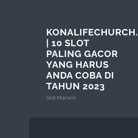
KONALIFECHURCH
| 10 SLOT
PALING GACOR
YANG HARUS
ANDA COBA DI
TAHUN 2023
Slot Maxwin