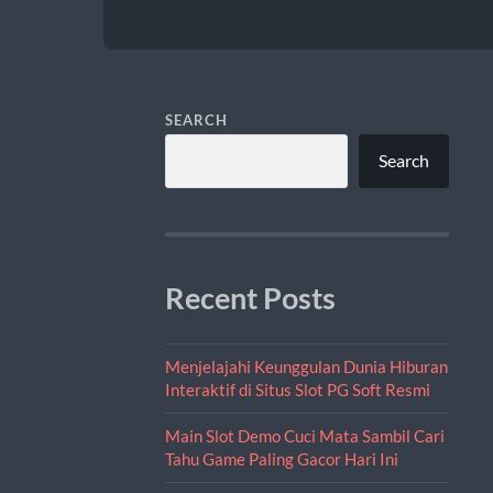
SEARCH
Search
Recent Posts
Menjelajahi Keunggulan Dunia Hiburan
Interaktif di Situs Slot PG Soft Resmi
Main Slot Demo Cuci Mata Sambil Cari
Tahu Game Paling Gacor Hari Ini