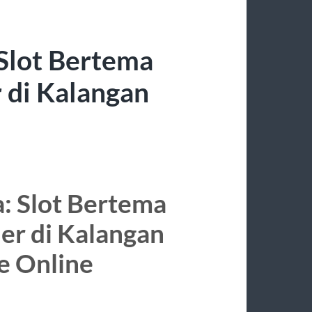
Slot Bertema
 di Kalangan
: Slot Bertema
er di Kalangan
e Online