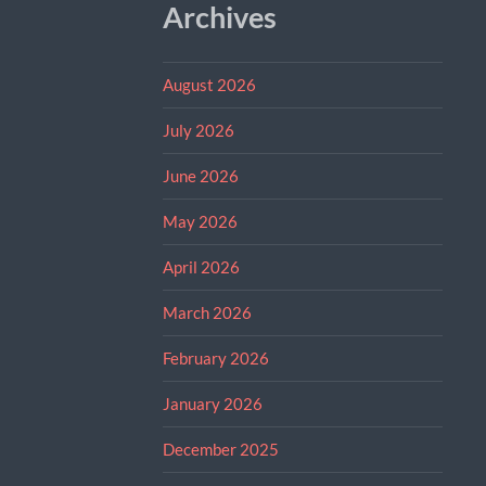
Archives
August 2026
July 2026
June 2026
May 2026
April 2026
March 2026
February 2026
January 2026
December 2025