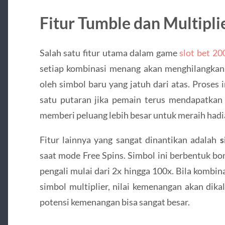
Fitur Tumble dan Multipli
Salah satu fitur utama dalam game
slot bet 20
setiap kombinasi menang akan menghilangkan
oleh simbol baru yang jatuh dari atas. Proses 
satu putaran jika pemain terus mendapatkan
memberi peluang lebih besar untuk meraih hadi
Fitur lainnya yang sangat dinantikan adalah
s
saat mode Free Spins. Simbol ini berbentuk 
pengali mulai dari 2x hingga 100x. Bila kombi
simbol multiplier, nilai kemenangan akan dika
potensi kemenangan bisa sangat besar.