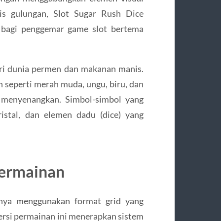
is gulungan, Slot Sugar Rush Dice
bagi penggemar game slot bertema
ari dunia permen dan makanan manis.
 seperti merah muda, ungu, biru, dan
n menyenangkan. Simbol-simbol yang
stal, dan elemen dadu (dice) yang
ermainan
nya menggunakan format grid yang
 versi permainan ini menerapkan sistem