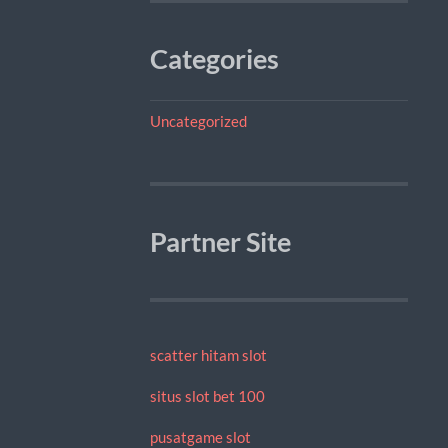
Categories
Uncategorized
Partner Site
scatter hitam slot
situs slot bet 100
pusatgame slot