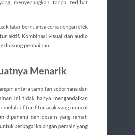
yang menyenangkan tanpa terlihat
ik latar bernuansa ceria dengan efek
tur aktif. Kombinasi visual dan audio
g diusung permainan.
uatnya Menarik
angan antara tampilan sederhana dan
ainan ini tidak hanya mengandalkan
 melalui fitur-fitur acak yang muncul
ah dipahami dan desain yang ramah
 untuk berbagai kalangan pemain yang