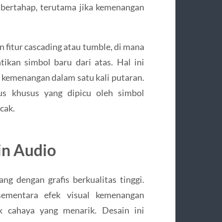
a bertahap, terutama jika kemenangan
n fitur cascading atau tumble, di mana
kan simbol baru dari atas. Hal ini
emenangan dalam satu kali putaran.
us khusus yang dipicu oleh simbol
cak.
in Audio
ang dengan grafis berkualitas tinggi.
sementara efek visual kemenangan
k cahaya yang menarik. Desain ini