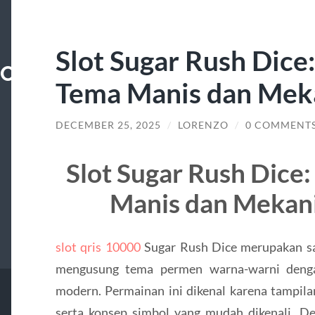
Slot Sugar Rush Dice
.ORG
Tema Manis dan Me
DECEMBER 25, 2025
/
LORENZO
/
0 COMMENT
Slot Sugar Rush Dice
Manis dan Mekan
slot qris 10000
Sugar Rush Dice merupakan sal
mengusung tema permen warna-warni deng
modern. Permainan ini dikenal karena tampila
serta konsep simbol yang mudah dikenali. 