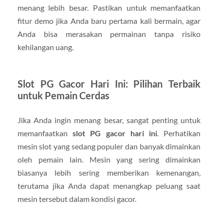
menang lebih besar. Pastikan untuk memanfaatkan
fitur demo jika Anda baru pertama kali bermain, agar
Anda bisa merasakan permainan tanpa risiko
kehilangan uang.
Slot PG Gacor Hari Ini: Pilihan Terbaik
untuk Pemain Cerdas
Jika Anda ingin menang besar, sangat penting untuk
memanfaatkan
slot PG gacor hari ini
. Perhatikan
mesin slot yang sedang populer dan banyak dimainkan
oleh pemain lain. Mesin yang sering dimainkan
biasanya lebih sering memberikan kemenangan,
terutama jika Anda dapat menangkap peluang saat
mesin tersebut dalam kondisi gacor.