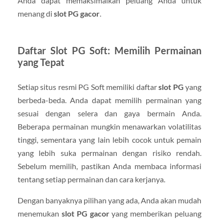
Anda dapat memaksimalkan peluang Anda untuk
menang di
slot PG gacor
.
Daftar Slot PG Soft: Memilih Permainan
yang Tepat
Setiap situs resmi PG Soft memiliki daftar
slot PG
yang
berbeda-beda. Anda dapat memilih permainan yang
sesuai dengan selera dan gaya bermain Anda.
Beberapa permainan mungkin menawarkan volatilitas
tinggi, sementara yang lain lebih cocok untuk pemain
yang lebih suka permainan dengan risiko rendah.
Sebelum memilih, pastikan Anda membaca informasi
tentang setiap permainan dan cara kerjanya.
Dengan banyaknya pilihan yang ada, Anda akan mudah
menemukan
slot PG gacor
yang memberikan peluang