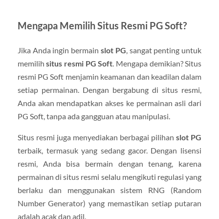
Mengapa Memilih Situs Resmi PG Soft?
Jika Anda ingin bermain
slot PG
, sangat penting untuk
memilih
situs resmi PG Soft
. Mengapa demikian? Situs
resmi PG Soft menjamin keamanan dan keadilan dalam
setiap permainan. Dengan bergabung di situs resmi,
Anda akan mendapatkan akses ke permainan asli dari
PG Soft, tanpa ada gangguan atau manipulasi.
Situs resmi juga menyediakan berbagai pilihan
slot PG
terbaik, termasuk yang sedang gacor. Dengan lisensi
resmi, Anda bisa bermain dengan tenang, karena
permainan di situs resmi selalu mengikuti regulasi yang
berlaku dan menggunakan sistem RNG (Random
Number Generator) yang memastikan setiap putaran
adalah acak dan adil.