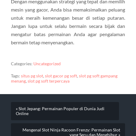
Dengan menggunakan strategi yang tepat dan memilih
mesin yang gacor, Anda bisa memaksimalkan peluang
untuk meraih kemenangan besar di setiap putaran.
Jangan lupa untuk selalu bermain secara bijak dan
mengatur batas permainan Anda agar pengalaman
bermain tetap menyenangkan.
Categories:
Uncategorized
Tags:
situs pg slot
,
slot gacor pg soft
,
slot pg soft gampang
menang
,
slot pg soft terpercaya
« Slot Jepang: Permainan Populer di Dunia Judi
Online
Mengenal Slot Ninja Racoon Frenzy: Permainan Slot
yang Seru dan Menghibur »