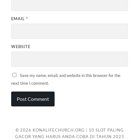
EMAIL
*
WEBSITE
Save my name, email, and website in this browser for the
next time I comment.
© 2026
KONALIFECHURCH.ORG | 10 SLOT PALING
GACOR YANG HARUS ANDA COBA DI TAHUN 2023