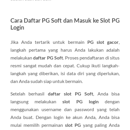
Cara Daftar PG Soft dan Masuk ke Slot PG
Login
Jika Anda tertarik untuk bermain
PG slot gacor
,
langkah pertama yang harus Anda lakukan adalah
melakukan
daftar PG Soft
. Proses pendaftaran di situs
resmi sangat mudah dan cepat. Cukup ikuti langkah-
langkah yang diberikan, isi data diri yang diperlukan,
dan Anda sudah siap untuk bermain.
Setelah berhasil
daftar slot PG Soft
, Anda bisa
langsung melakukan
slot PG login
dengan
menggunakan username dan password yang telah
Anda buat. Dengan login ke akun Anda, Anda bisa
mulai memilih permainan
slot PG
yang paling Anda