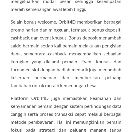
mengeluarkan modal besar, sehingga kesempatan
meraih kemenangan awal lebih tinggi.
Selain bonus welcome, Orbit4D memberikan berbagai
promo harian dan mingguan, termasuk bonus deposit,
cashback, dan event khusus. Bonus deposit menambah
saldo bermain setiap kali pemain melakukan pengisian
dana, sementara cashback mengembalikan sebagian
kerugian yang dialami pemain. Event khusus dan
turnamen slot dengan hadiah menarik juga menambah
keseruan permainan dan memberikan peluang
tambahan untuk meraih kemenangan besar.
Platform Orbit4D juga memastikan keamanan dan
kenyamanan pemain dengan sistem perlindungan data
canggih serta proses transaksi cepat melalui berbagai
metode pembayaran. Hal ini memungkinkan pemain
fokus pada strategi dan peluang menang tanpa