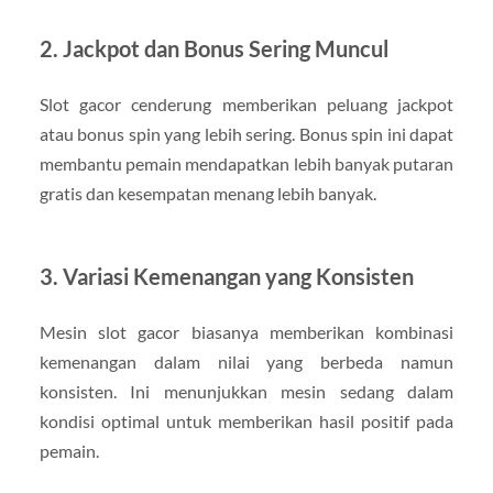
2. Jackpot dan Bonus Sering Muncul
Slot gacor cenderung memberikan peluang jackpot
atau bonus spin yang lebih sering. Bonus spin ini dapat
membantu pemain mendapatkan lebih banyak putaran
gratis dan kesempatan menang lebih banyak.
3. Variasi Kemenangan yang Konsisten
Mesin slot gacor biasanya memberikan kombinasi
kemenangan dalam nilai yang berbeda namun
konsisten. Ini menunjukkan mesin sedang dalam
kondisi optimal untuk memberikan hasil positif pada
pemain.