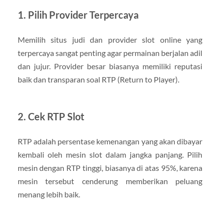
1. Pilih Provider Terpercaya
Memilih situs judi dan provider slot online yang
terpercaya sangat penting agar permainan berjalan adil
dan jujur. Provider besar biasanya memiliki reputasi
baik dan transparan soal RTP (Return to Player).
2. Cek RTP Slot
RTP adalah persentase kemenangan yang akan dibayar
kembali oleh mesin slot dalam jangka panjang. Pilih
mesin dengan RTP tinggi, biasanya di atas 95%, karena
mesin tersebut cenderung memberikan peluang
menang lebih baik.