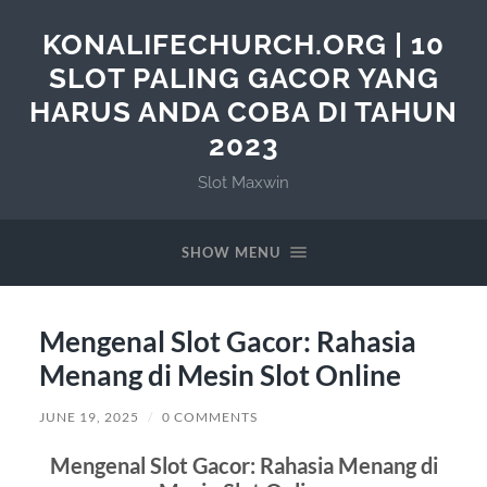
KONALIFECHURCH.ORG | 10
SLOT PALING GACOR YANG
HARUS ANDA COBA DI TAHUN
2023
Slot Maxwin
SHOW MENU
Mengenal Slot Gacor: Rahasia
Menang di Mesin Slot Online
JUNE 19, 2025
/
0 COMMENTS
Mengenal Slot Gacor: Rahasia Menang di