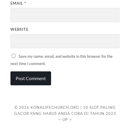
EMAIL
*
WEBSITE
Save my name, email, and website in this browser for the
next time I comment.
© 2026
KONALIFECHURCH.ORG | 10 SLOT PALING
GACOR YANG HARUS ANDA COBA DI TAHUN 2023
—
UP ↑