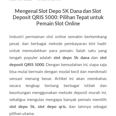
Mengenal Slot Depo 5K Dana dan Slot
Deposit QRIS 5000: Pilihan Tepat untuk
Pemain Slot Online
Industri permainan slot online semakin berkembang
pesat, dan berbagai metode pembayaran kini hadir
untuk memudahkan para pemain. Salah satu yang
tengah populer adalah
slot depo 5k dana
dan
slot
deposit QRIS 5000
. Dengan kemudahan ini, siapa saja
bisa mulai bermain dengan modal kecil dan menikmati
sensasi menang besar. Artikel ini akan membahas
secara lengkap tentang berbagai istilah dan
keuntungan menggunakan metode deposit murah ini,
sekaligus mengulas mengapa banyak pemain memilih
slot depo 5k
,
slot depo qris
, dan lainnya sebagai
pilihan utama.