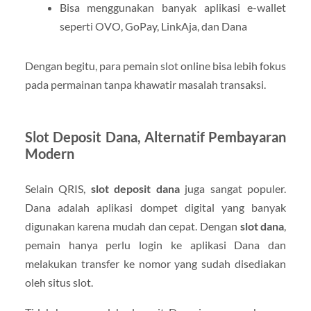
Bisa menggunakan banyak aplikasi e-wallet
seperti OVO, GoPay, LinkAja, dan Dana
Dengan begitu, para pemain slot online bisa lebih fokus
pada permainan tanpa khawatir masalah transaksi.
Slot Deposit Dana, Alternatif Pembayaran
Modern
Selain QRIS,
slot deposit dana
juga sangat populer.
Dana adalah aplikasi dompet digital yang banyak
digunakan karena mudah dan cepat. Dengan
slot dana
,
pemain hanya perlu login ke aplikasi Dana dan
melakukan transfer ke nomor yang sudah disediakan
oleh situs slot.