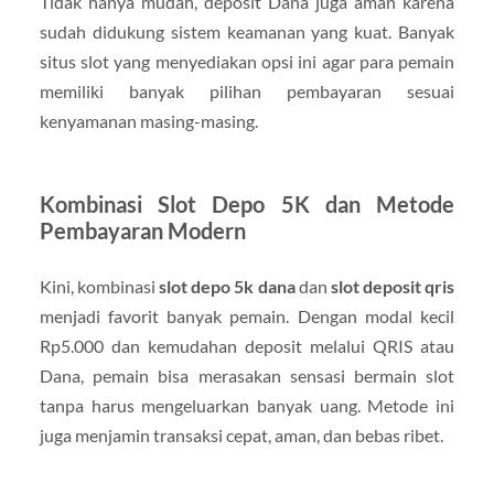
Tidak hanya mudah, deposit Dana juga aman karena
sudah didukung sistem keamanan yang kuat. Banyak
situs slot yang menyediakan opsi ini agar para pemain
memiliki banyak pilihan pembayaran sesuai
kenyamanan masing-masing.
Kombinasi Slot Depo 5K dan Metode
Pembayaran Modern
Kini, kombinasi
slot depo 5k dana
dan
slot deposit qris
menjadi favorit banyak pemain. Dengan modal kecil
Rp5.000 dan kemudahan deposit melalui QRIS atau
Dana, pemain bisa merasakan sensasi bermain slot
tanpa harus mengeluarkan banyak uang. Metode ini
juga menjamin transaksi cepat, aman, dan bebas ribet.