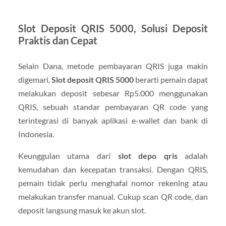
Slot Deposit QRIS 5000, Solusi Deposit
Praktis dan Cepat
Selain Dana, metode pembayaran QRIS juga makin
digemari.
Slot deposit QRIS 5000
berarti pemain dapat
melakukan deposit sebesar Rp5.000 menggunakan
QRIS, sebuah standar pembayaran QR code yang
terintegrasi di banyak aplikasi e-wallet dan bank di
Indonesia.
Keunggulan utama dari
slot depo qris
adalah
kemudahan dan kecepatan transaksi. Dengan QRIS,
pemain tidak perlu menghafal nomor rekening atau
melakukan transfer manual. Cukup scan QR code, dan
deposit langsung masuk ke akun slot.