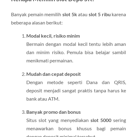
Banyak pemain memilih
slot 5k
atau
slot 5 ribu
karena
beberapa alasan berikut:
Modal kecil, risiko minim
Bermain dengan modal kecil tentu lebih aman
dan minim risiko. Pemula bisa belajar sambil
menikmati permainan.
Mudah dan cepat deposit
Dengan metode seperti Dana dan QRIS,
deposit menjadi sangat praktis tanpa harus ke
bank atau ATM.
Banyak promo dan bonus
Situs slot yang menyediakan
slot 5000
sering
menawarkan bonus khusus bagi pemain
dengan deposit minimal tersebut.