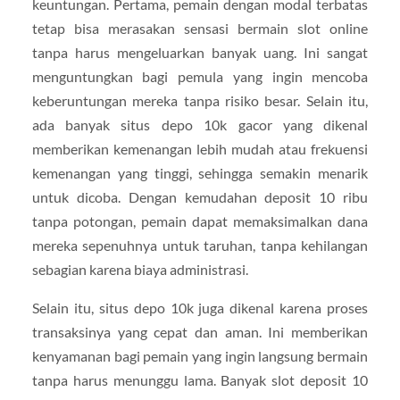
keuntungan. Pertama, pemain dengan modal terbatas
tetap bisa merasakan sensasi bermain slot online
tanpa harus mengeluarkan banyak uang. Ini sangat
menguntungkan bagi pemula yang ingin mencoba
keberuntungan mereka tanpa risiko besar. Selain itu,
ada banyak situs depo 10k gacor yang dikenal
memberikan kemenangan lebih mudah atau frekuensi
kemenangan yang tinggi, sehingga semakin menarik
untuk dicoba. Dengan kemudahan deposit 10 ribu
tanpa potongan, pemain dapat memaksimalkan dana
mereka sepenuhnya untuk taruhan, tanpa kehilangan
sebagian karena biaya administrasi.
Selain itu, situs depo 10k juga dikenal karena proses
transaksinya yang cepat dan aman. Ini memberikan
kenyamanan bagi pemain yang ingin langsung bermain
tanpa harus menunggu lama. Banyak slot deposit 10