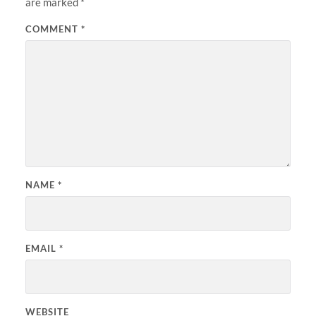
are marked
*
COMMENT
*
NAME
*
EMAIL
*
WEBSITE